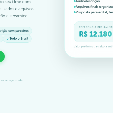
Audiodescrição
 do seu filme com
Arquivos finais organiz
ializados e arquivos
Proposta para edital, fe
ição e streaming.
REFERÊNCIA PRELIMINAR
crição com parceiros
R$ 12.180
Todo o Brasil
Valor preliminar, sujeito à aná
cnica organizada