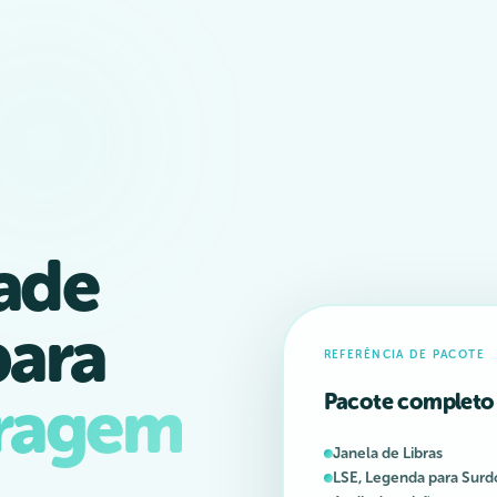
dade
para
REFERÊNCIA DE PACOTE
ragem
Pacote completo 
Janela de Libras
LSE, Legenda para Surd