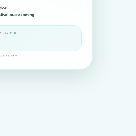
ados
stival ou streaming
 · 60 MIN
lise da obra.