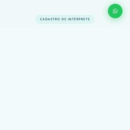
CADASTRO DE INTÉRPRETE
Manda seu
currículo
Analisamos cada perfil individualmente e retornamos pelo
WhatsApp em até 3 dias úteis.
Pagamento semanal direto
Horário flexível
100% remoto
NOME COMPLETO *