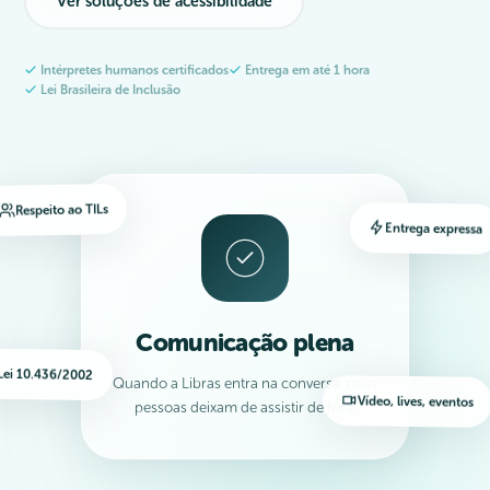
Ver soluções de acessibilidade
Intérpretes humanos certificados
Entrega em até 1 hora
Lei Brasileira de Inclusão
Respeito ao TILs
Entrega expressa
Comunicação plena
Lei 10.436/2002
Quando a Libras entra na conversa, mais
Vídeo, lives, eventos
pessoas deixam de assistir de fora.