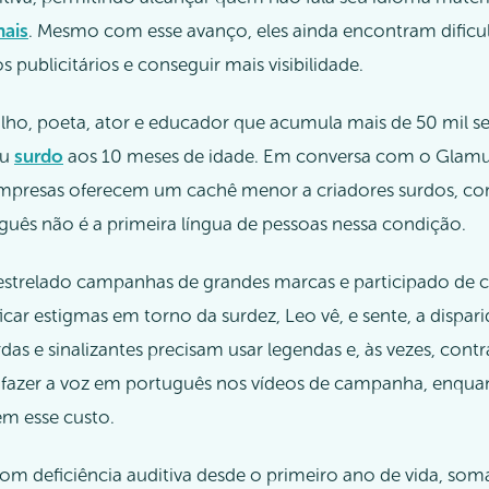
nais
. Mesmo com esse avanço, eles ainda encontram dificu
s publicitários e conseguir mais visibilidade.
lho, poeta, ator e educador que acumula mais de 50 mil s
ou
surdo
aos 10 meses de idade. Em conversa com o Glamu
presas oferecem um cachê menor a criadores surdos, com 
guês não é a primeira língua de pessoas nessa condição.
strelado campanhas de grandes marcas e participado de 
icar estigmas em torno da surdez, Leo vê, e sente, a dispa
rdas e sinalizantes precisam usar legendas e, às vezes, cont
fazer a voz em português nos vídeos de campanha, enqua
êm esse custo.
com deficiência auditiva desde o primeiro ano de vida, som