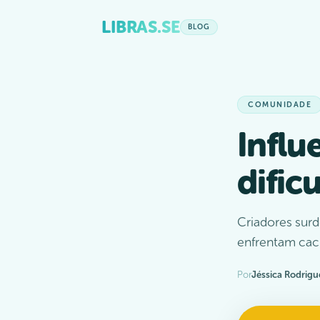
LIBRAS.SE
BLOG
COMUNIDADE
Influ
dific
Criadores surd
enfrentam cac
Por
Jéssica Rodrigu