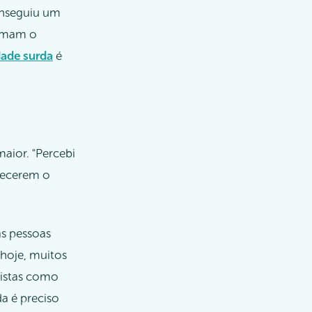
onseguiu um
timam o
ade surda
é
aior. "Percebi
nhecerem o
s pessoas
 hoje, muitos
uistas como
da é preciso