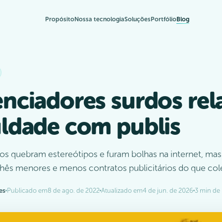
Propósito
Nossa tecnologia
Soluções
Portfólio
Blog
enciadores surdos re
uldade com publis
os quebram estereótipos e furam bolhas na internet, mas
hês menores e menos contratos publicitários do que col
es
Publicado em
8 de ago. de 2022
Atualizado em
4 de jun. de 2026
3 min de 