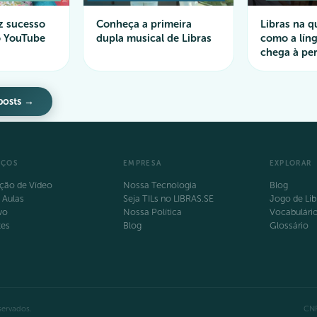
z sucesso
Conheça a primeira
Libras na q
o YouTube
dupla musical de Libras
como a líng
chega à per
posts →
IÇOS
EMPRESA
EXPLORAR
ção de Vídeo
Nossa Tecnologia
Blog
 Aulas
Seja TILs no LIBRAS.SE
Jogo de Lib
vo
Nossa Política
Vocabulári
tes
Blog
Glossário
servados.
CNP