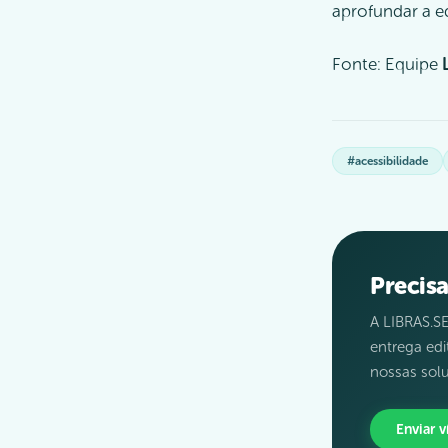
aprofundar a e
Fonte: Equipe
#acessibilidade
Precis
A LIBRAS.SE
entrega ed
nossas solu
Enviar 