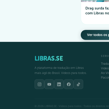
Drag surda fa
com Libras n
Ver todos os 
LIBRAS.SE
SERV
Tradu
A plataforma de tradução em Libras
Video
mais ágil do Brasil. Vídeos para todos.
Ao Vi
Paco
© 2026 LIBRAS.SE · Vídeos para todos · Todos os direitos re