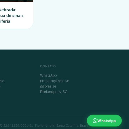
uebrada:
ua de sinais
iferia
CONTATO
WhatsApp
ras
contato@libras.se
o
@libras.se
Florianópolis, SC
WhatsApp
J 22.943.329/0001-91 · Florianópolis, Santa Catarina, Brasil