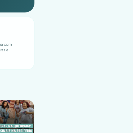
ea com
ras e