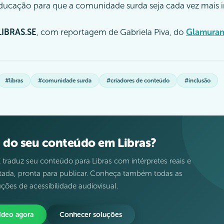
ducação para que a comunidade surda seja cada vez mais i
LIBRAS.SE
, com reportagem de Gabriela Piva, do
Glamura
#libras
#comunidade surda
#criadores de conteúdo
#inclusão
a do seu conteúdo em Libras?
 traduz seu conteúdo para Libras com intérpretes reais e
itada, pronta para publicar. Conheça também todas as
ções de acessibilidade audiovisual.
vídeo agora
Conhecer soluções