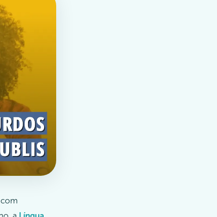
o com
no, a
Língua