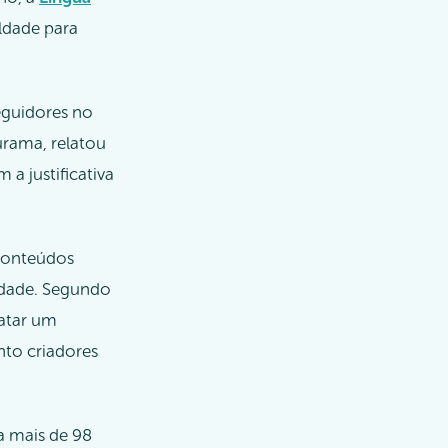
ldade para
eguidores no
rama, relatou
a justificativa
conteúdos
ridade. Segundo
ratar um
nto criadores
a mais de 98