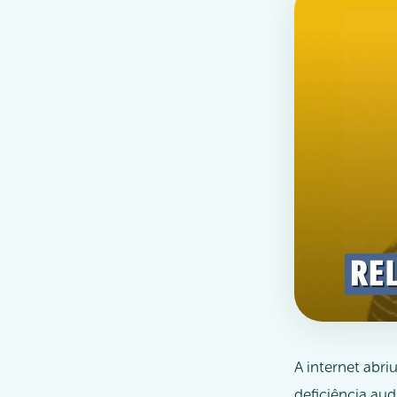
A internet abr
deficiência au