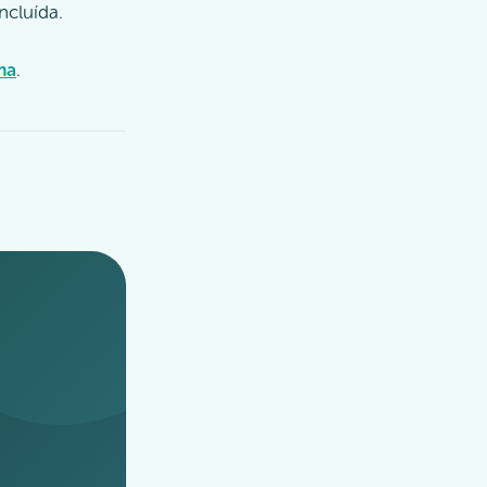
ncluída.
ma
.