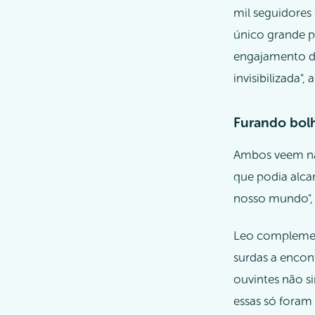
mil seguidores
único grande p
engajamento de
invisibilizada", 
Furando bol
Ambos veem na 
que podia alca
nosso mundo", 
Leo complement
surdas a encon
ouvintes não s
essas só foram 