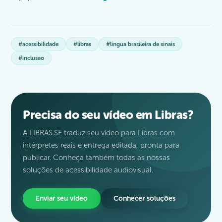
#acessibilidade
#libras
#lingua brasileira de sinais
#inclusao
Precisa do seu vídeo em Libras?
A LIBRAS.SE traduz seu vídeo para Libras com
intérpretes reais e entrega editada, pronta para
publicar. Conheça também todas as nossas
soluções de acessibilidade audiovisual.
Enviar seu vídeo
Conhecer soluções