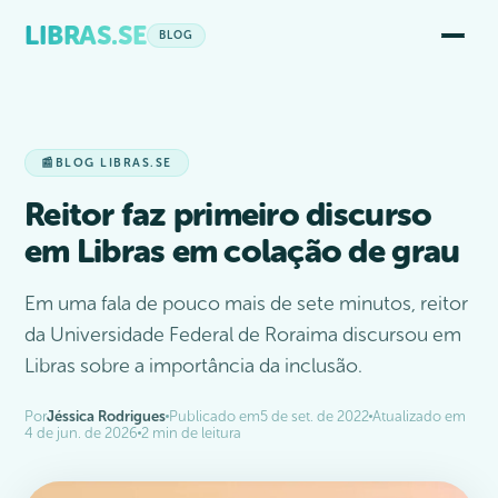
LIBRAS.SE
BLOG
📰
BLOG LIBRAS.SE
Reitor faz primeiro discurso
em Libras em colação de grau
Em uma fala de pouco mais de sete minutos, reitor
da Universidade Federal de Roraima discursou em
Libras sobre a importância da inclusão.
Por
Jéssica Rodrigues
Publicado em
5 de set. de 2022
Atualizado em
4 de jun. de 2026
2 min de leitura