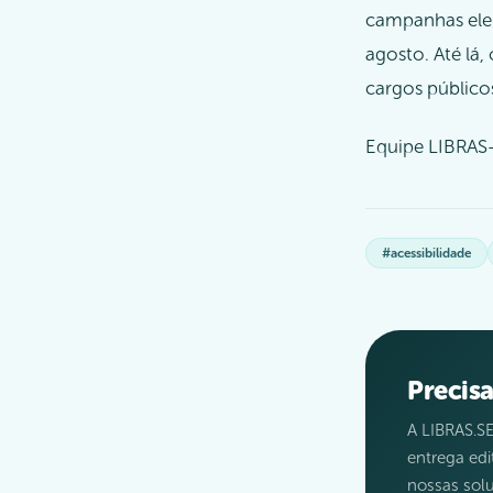
campanhas elei
agosto. Até lá,
cargos público
Equipe LIBRAS
#acessibilidade
Precisa
A LIBRAS.SE
entrega ed
nossas solu