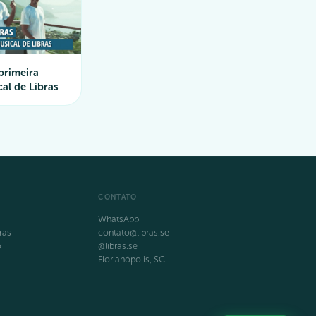
primeira
al de Libras
CONTATO
WhatsApp
ras
contato@libras.se
o
@libras.se
Florianópolis, SC