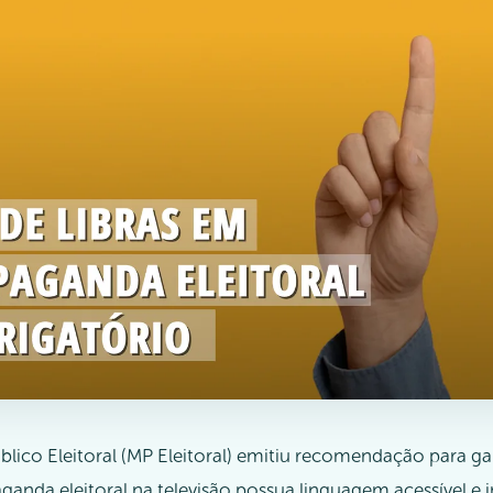
blico Eleitoral (MP Eleitoral) emitiu recomendação para ga
anda eleitoral na televisão possua linguagem acessível e in