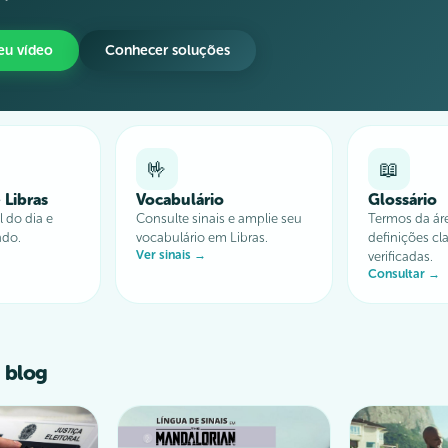
seu vídeo
Conhecer soluções
🤟
📖
 Libras
Vocabulário
Glossário
 do dia e
Consulte sinais e amplie seu
Termos da ár
ndo.
vocabulário em Libras.
definições cla
Ver sinais →
verificadas.
Consultar →
 blog