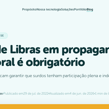
Propósito
Nossa tecnologia
Soluções
Portfólio
Blog
.SE
e Libras em propaga
oral é obrigatório
cam garantir que surdos tenham participação plena e in
es
Publicado em
29 de jul. de 2022
Atualizado em
4 de jun. de 2026
1 min de l