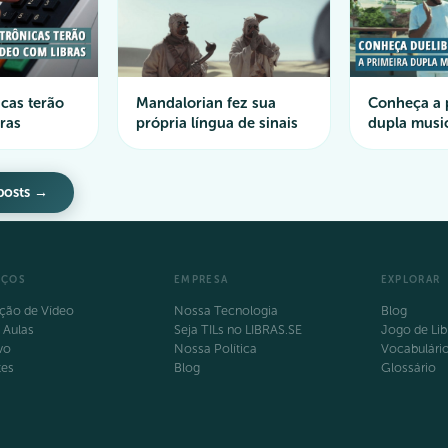
icas terão
Mandalorian fez sua
Conheça a 
ras
própria língua de sinais
dupla music
posts →
IÇOS
EMPRESA
EXPLORAR
ção de Vídeo
Nossa Tecnologia
Blog
 Aulas
Seja TILs no LIBRAS.SE
Jogo de Lib
vo
Nossa Política
Vocabulári
tes
Blog
Glossário