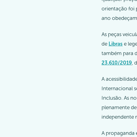
orientação foi 
ano obedeçam à
As peças veicul
de
Libras
e leg
também para de
23.610/2019
, 
A acessibilidad
Internacional s
Inclusão. As n
plenamente de t
independente n
A propaganda e