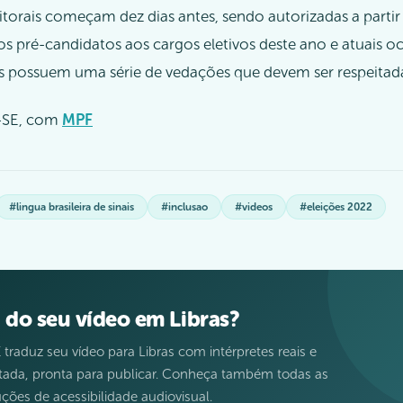
torais começam dez dias antes, sendo autorizadas a partir
 os pré-candidatos aos cargos eletivos deste ano e atuais 
s possuem uma série de vedações que devem ser respeitad
-SE, com
MPF
#lingua brasileira de sinais
#inclusao
#videos
#eleições 2022
 do seu vídeo em Libras?
 traduz seu vídeo para Libras com intérpretes reais e
itada, pronta para publicar. Conheça também todas as
ções de acessibilidade audiovisual.