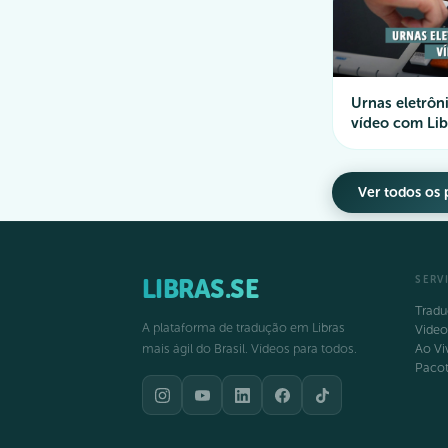
Urnas eletrôn
vídeo com Lib
Ver todos os 
LIBRAS.SE
SERV
Tradu
A plataforma de tradução em Libras
Video
mais ágil do Brasil. Vídeos para todos.
Ao Vi
Paco