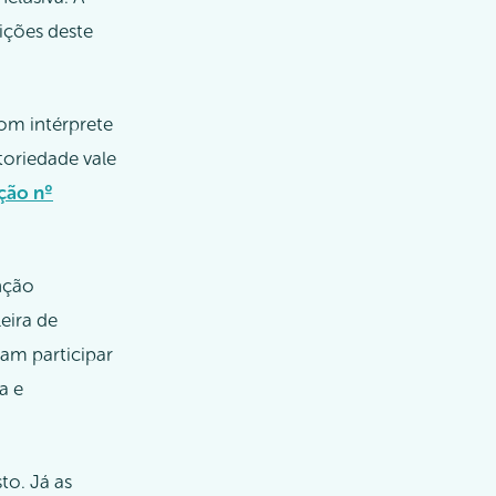
eições deste
com intérprete
atoriedade vale
ção nº
enção
eira de
am participar
a e
to. Já as