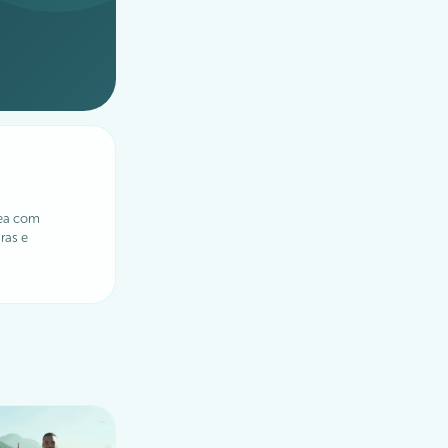
ea com
ras e