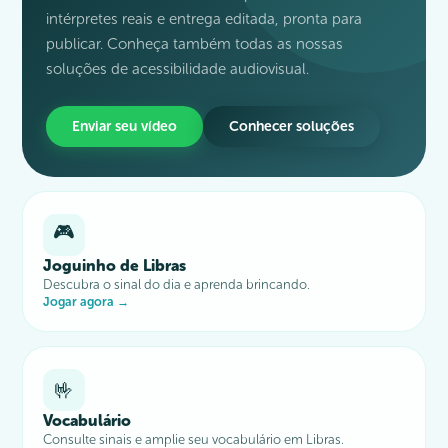
intérpretes reais e entrega editada, pronta para
publicar. Conheça também todas as nossas
soluções de acessibilidade audiovisual.
Enviar seu vídeo
Conhecer soluções
🎮
Joguinho de Libras
Descubra o sinal do dia e aprenda brincando.
Jogar agora →
🤟
Vocabulário
Consulte sinais e amplie seu vocabulário em Libras.