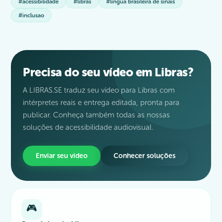
#acessibilidade
#libras
#lingua brasileira de sinais
#inclusao
Precisa do seu vídeo em Libras?
A LIBRAS.SE traduz seu vídeo para Libras com
intérpretes reais e entrega editada, pronta para
publicar. Conheça também todas as nossas
soluções de acessibilidade audiovisual.
Enviar seu vídeo
Conhecer soluções
🎮