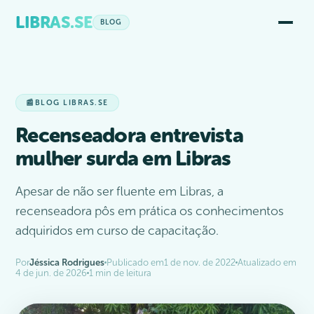
LIBRAS.SE
BLOG
📰
BLOG LIBRAS.SE
Recenseadora entrevista
mulher surda em Libras
Apesar de não ser fluente em Libras, a
recenseadora pôs em prática os conhecimentos
adquiridos em curso de capacitação.
Por
Jéssica Rodrigues
Publicado em
1 de nov. de 2022
Atualizado em
4 de jun. de 2026
1 min de leitura