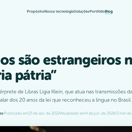
Propósito
Nossa tecnologia
Soluções
Portfólio
Blog
os são estrangeiros 
ia pátria”
térprete de Libras Lígia Klein, que atua nas transmissões 
alar dos 20 anos da lei que reconheceu a língua no Brasil.
es
Publicado em
23 de abr. de 2022
Atualizado em
4 de jun. de 2026
3 min de 