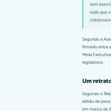
tem exerci
tudo que s
infelizment
Segundo a Assem
firmado entre 
Mesa Executiva
legislativos.
Um retrato
Segundo o Rela
bilhão de pess
em março de 20