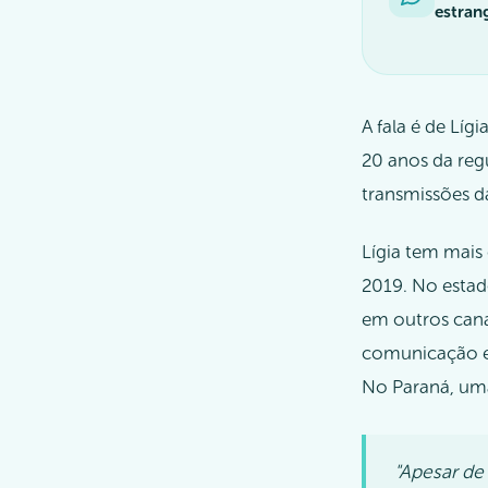
estran
A fala é de Lígi
20 anos da reg
transmissões da
Lígia tem mais 
2019. No estado
em outros cana
comunicação e 
No Paraná, uma
"Apesar de