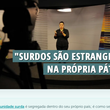
unidade surda
é segregada dentro do seu próprio país; é como s