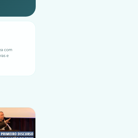
ea com
ras e