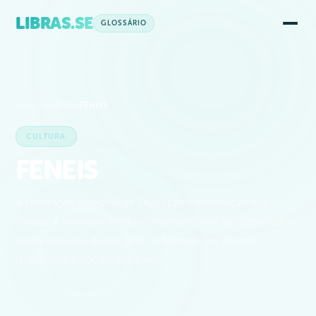
LIBRAS.SE
GLOSSÁRIO
Início
/
Glossário
/
FENEIS
CULTURA
FENEIS
A Federação Nacional de Educação e Integração dos
Surdos. A principal entidade representativa da comunidade
surda brasileira desde 1987, defensora dos direitos
linguísticos e sociais dos surdos.