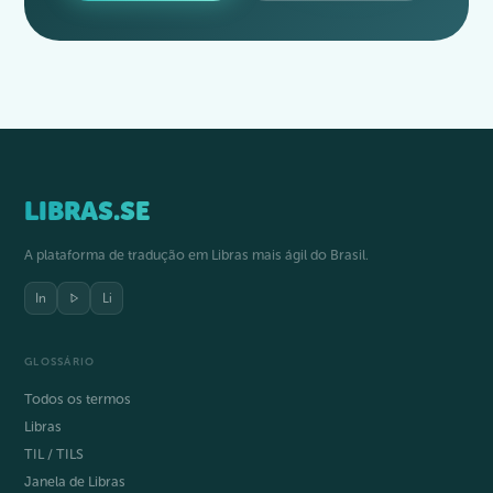
LIBRAS.SE
A plataforma de tradução em Libras mais ágil do Brasil.
In
Li
GLOSSÁRIO
Todos os termos
Libras
TIL / TILS
Janela de Libras