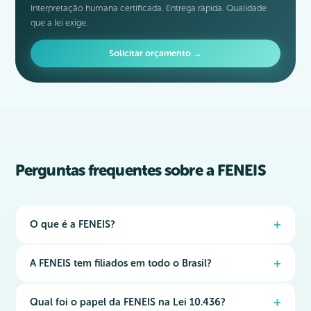
Interpretação humana certificada. Entrega rápida. Qualidade
que a lei exige.
Solicitar orçamento →
Perguntas frequentes sobre a FENEIS
O que é a FENEIS?
É a Federação Nacional de Educação e Integração dos Surdos, a
A FENEIS tem filiados em todo o Brasil?
principal entidade representativa da comunidade surda brasileira.
Fundada em 1987, atua na defesa dos direitos linguísticos,
Sim. A FENEIS conta com regionais e associações filiadas em
Qual foi o papel da FENEIS na Lei 10.436?
educacionais e sociais dos surdos no Brasil.
diversas cidades e estados do Brasil, alcançando a comunidade