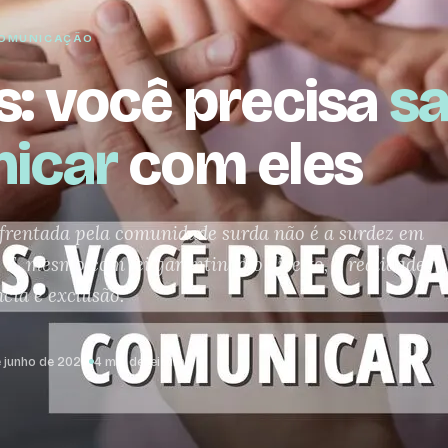
 COMUNICAÇÃO
s: você precisa
sa
icar
com eles
nfrentada pela comunidade surda não é a surdez em
. E, mesmo com lei garantindo o direito, a realidade
cia e exclusão.
e junho de 2022
4 min de leitura