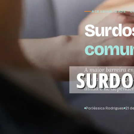
ACESSIBILIDADE ·
Surdo
comun
A maior barreira e
si, é a comunicação
ainda é de dependên
Por
Jéssica Rodrigues
21 d