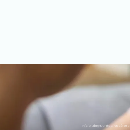
Início
›
Blog
›
Surdos: você pre