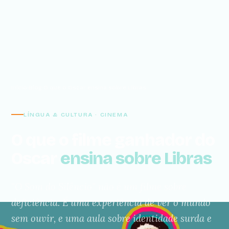
Início
›
Blog
›
O que o Oscar ensina sobre Libras
LÍNGUA & CULTURA · CINEMA
O que o filme ganhador do
Oscar
ensina sobre Libras
"O Som do Silêncio" não é um filme sobre
deficiência. É uma experiência de ver o mundo
sem ouvir, e uma aula sobre identidade surda e