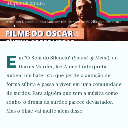
língua de sinais.
Por Luis Debiasi e Joab Mariano
26 de abril de 2021
4 min de leitura
E
m "O Som do Silêncio" (
Sound of Metal
), de
Darius Marder, Riz Ahmed interpreta
Ruben, um baterista que perde a audição de
forma súbita e passa a viver em uma comunidade
de surdos. Para alguém que tem a música como
sonho, o drama da surdez parece devastador.
Mas o filme vai muito além disso.